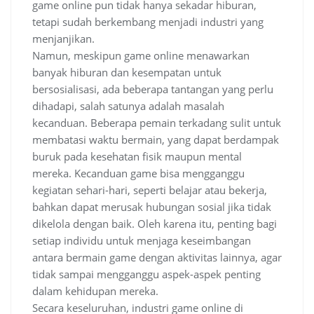
game online pun tidak hanya sekadar hiburan,
tetapi sudah berkembang menjadi industri yang
menjanjikan.
Namun, meskipun game online menawarkan
banyak hiburan dan kesempatan untuk
bersosialisasi, ada beberapa tantangan yang perlu
dihadapi, salah satunya adalah masalah
kecanduan. Beberapa pemain terkadang sulit untuk
membatasi waktu bermain, yang dapat berdampak
buruk pada kesehatan fisik maupun mental
mereka. Kecanduan game bisa mengganggu
kegiatan sehari-hari, seperti belajar atau bekerja,
bahkan dapat merusak hubungan sosial jika tidak
dikelola dengan baik. Oleh karena itu, penting bagi
setiap individu untuk menjaga keseimbangan
antara bermain game dengan aktivitas lainnya, agar
tidak sampai mengganggu aspek-aspek penting
dalam kehidupan mereka.
Secara keseluruhan, industri game online di