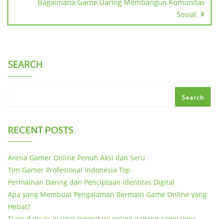
Bagaimana Game Daring Membangun Komunitas
Sosial
SEARCH
Search
RECENT POSTS
Arena Gamer Online Penuh Aksi dan Seru
Tim Gamer Profesional Indonesia Top
Permainan Daring dan Penciptaan Identitas Digital
Apa yang Membuat Pengalaman Bermain Game Online yang
Hebat?
Train daily to master legendary online gaming campaigns