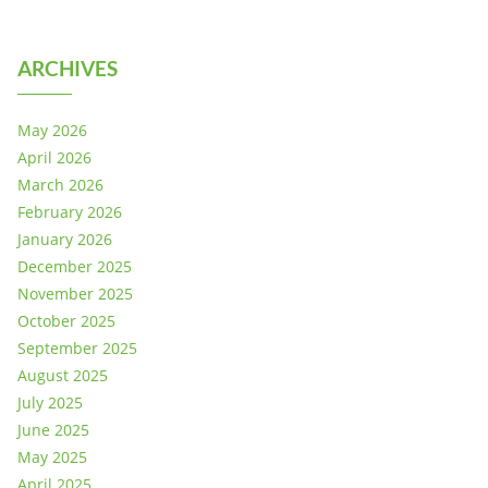
ARCHIVES
May 2026
April 2026
March 2026
February 2026
January 2026
December 2025
November 2025
October 2025
September 2025
August 2025
July 2025
June 2025
May 2025
April 2025