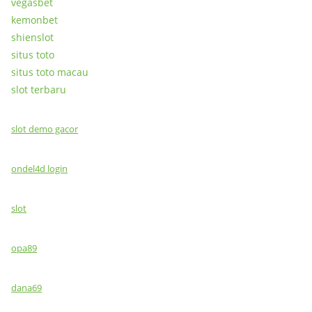
vegasbet
kemonbet
shienslot
situs toto
situs toto macau
slot terbaru
slot demo gacor
ondel4d login
slot
opa89
dana69