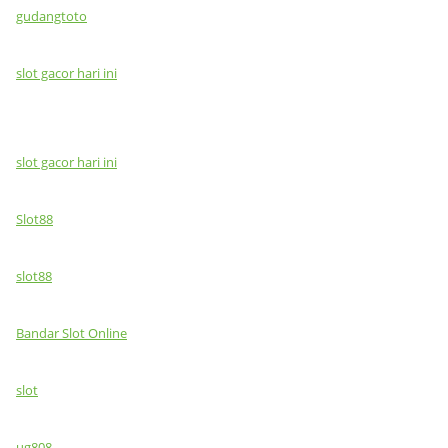
gudangtoto
slot gacor hari ini
slot gacor hari ini
Slot88
slot88
Bandar Slot Online
slot
ug808